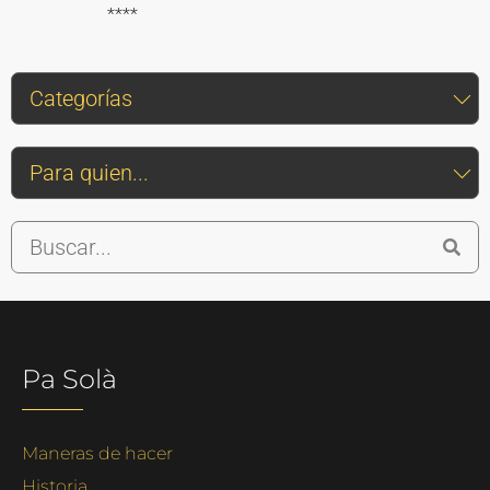
****
Pa Solà
Maneras de hacer
Historia