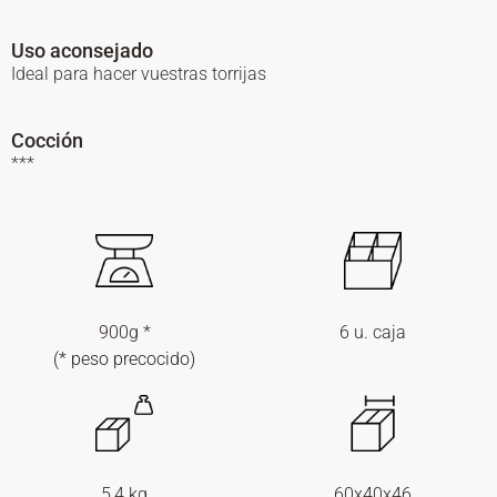
Uso aconsejado
Ideal para hacer vuestras torrijas
Cocción
***
900g *
6 u. caja
(* peso precocido)
5,4 kg
60x40x46