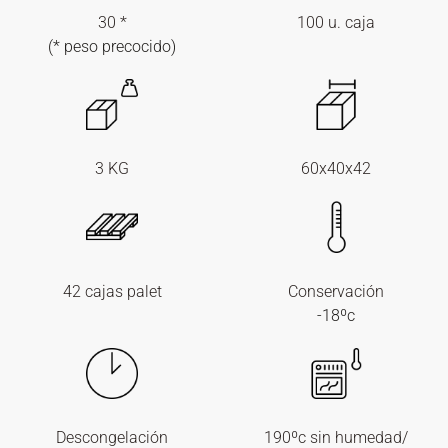
30 *
100 u. caja
(* peso precocido)
3 KG
60x40x42
42 cajas palet
Conservación
-18ºc
Descongelación
190ºc sin humedad/