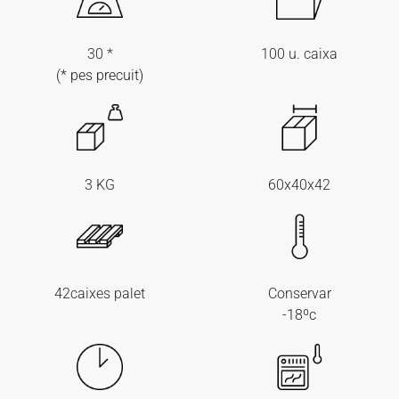
30 *
100 u. caixa
(* pes precuit)
3 KG
60x40x42
42caixes palet
Conservar
-18ºc