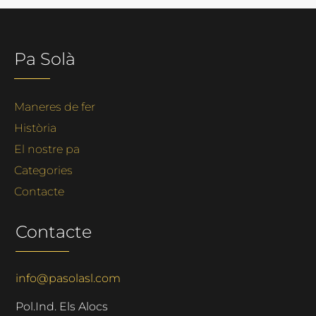
Pa Solà
Maneres de fer
Història
El nostre pa
Categories
Contacte
Contacte
info@pasolasl.com
Pol.Ind. Els Alocs