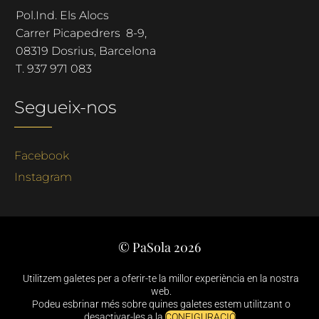
Pol.Ind. Els Alocs
Carrer Picapedrers 8-9,
08319 Dosrius, Barcelona
T.
937 971 083
Segueix-nos
Facebook
Instagram
© PaSola 2026
Català
Castellano
Utilitzem galetes per a oferir-te la millor experiència en la nostra
Avis Legal
Política de Privacitat
web.
Podeu esbrinar més sobre quines galetes estem utilitzant o
Política de Cookies
desactivar-les a la
CONFIGURACIÓ
.