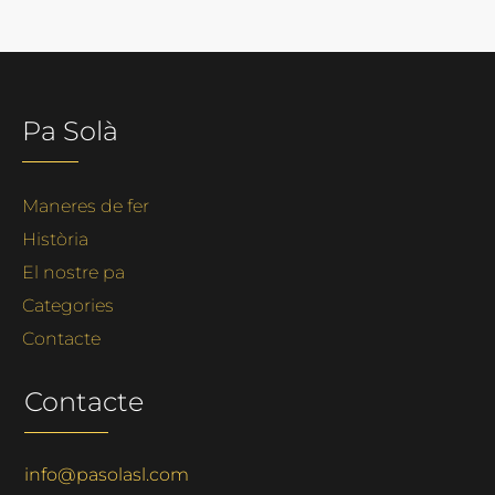
Pa Solà
Maneres de fer
Història
El nostre pa
Categories
Contacte
Contacte
info@pasolasl.com