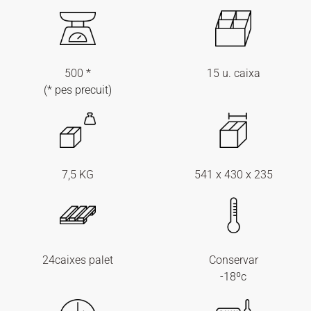
500 *
15 u. caixa
(* pes precuit)
7,5 KG
541 x 430 x 235
24caixes palet
Conservar
-18ºc