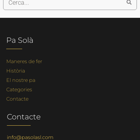
Pa Solà
Maneres de fer
Història
El nostre pa
Categories
Contacte
Contacte
info@pasolasl.com