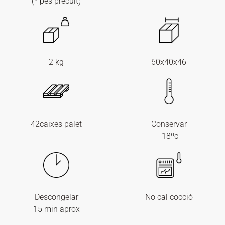
(* pes precuit)
2 kg
60x40x46
42caixes palet
Conservar
-18ºc
Descongelar
No cal cocció
15 min aprox