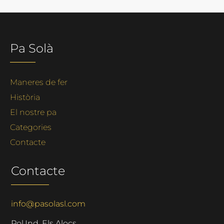
Pa Solà
Maneres de fer
Història
El nostre pa
Categories
Contacte
Contacte
info@pasolasl.com
Pol.Ind. Els Alocs