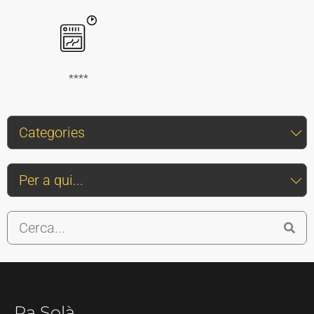
****
Pa Solà