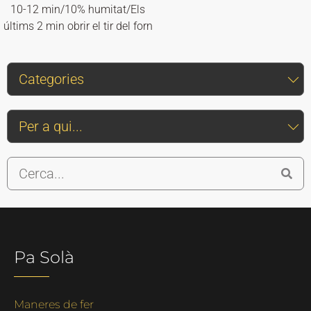
10-12 min/10% humitat/Els
últims 2 min obrir el tir del forn
Pa Solà
Maneres de fer