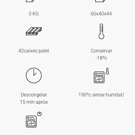
3 KG
60x40x44
42caixes palet
Conservar
-18ºc
Descongelar
190ºc sense humitat/
15 min aprox