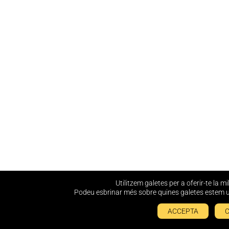
Utilitzem galetes per a oferir-te la m
Podeu esbrinar més sobre quines galetes estem uti
ACCEPTA