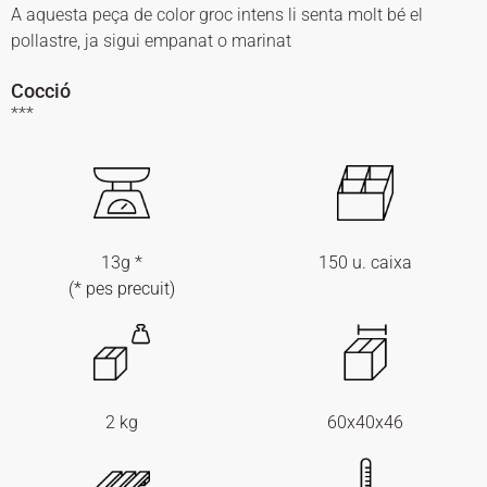
A aquesta peça de color groc intens li senta molt bé el
pollastre, ja sigui empanat o marinat
Cocció
***
13g *
150 u. caixa
(* pes precuit)
2 kg
60x40x46