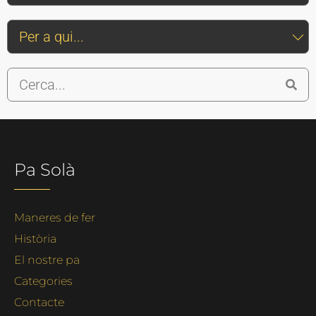
Pa Solà
Maneres de fer
Història
El nostre pa
Categories
Contacte