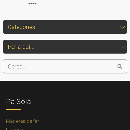
****
Pa Solà
Maneres de fer
Història